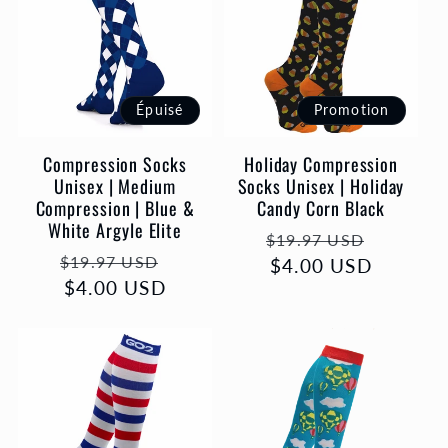
Épuisé
Promotion
Compression Socks
Holiday Compression
Unisex | Medium
Socks Unisex | Holiday
Compression | Blue &
Candy Corn Black
White Argyle Elite
Prix
Prix
$19.97 USD
Prix
Prix
$19.97 USD
habituel
$4.00 USD
promot
habituel
$4.00 USD
promotionnel