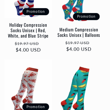
Promotion
Promotion
Holiday Compression
Medium Compression
Socks Unisex | Red,
Socks Unisex | Balloons
White, and Blue Stripe
Prix
Prix
Prix
Prix
$19.97 USD
$19.97 USD
habituel
$4.00 USD
promot
habituel
$4.00 USD
promotionnel
Promotion