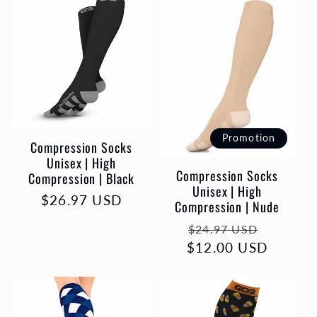
l
e
c
t
Promotion
Compression Socks
i
Unisex | High
Compression Socks
Compression | Black
o
Unisex | High
Prix
$26.97 USD
Compression | Nude
habituel
n
Prix
Prix
$24.97 USD
$12.00 USD
habituel
promot
: