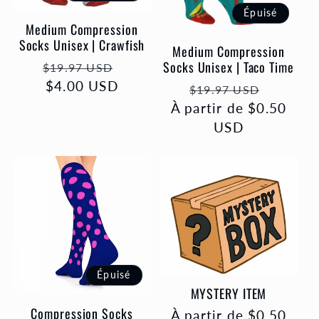
Épuisé
Medium Compression
Socks Unisex | Crawfish
Medium Compression
Socks Unisex | Taco Time
Prix
Prix
$19.97 USD
habituel
$4.00 USD
promotionnel
Prix
Prix
$19.97 USD
À partir de $0.50
habituel
promot
USD
Épuisé
MYSTERY ITEM
Compression Socks
Prix
À partir de $0.50