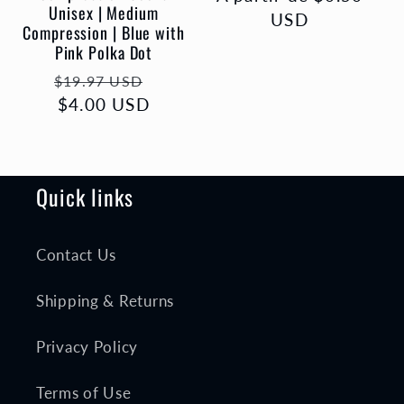
Unisex | Medium
habituel
USD
Compression | Blue with
Pink Polka Dot
Prix
Prix
$19.97 USD
habituel
$4.00 USD
promotionnel
Quick links
Contact Us
Shipping & Returns
Privacy Policy
Terms of Use