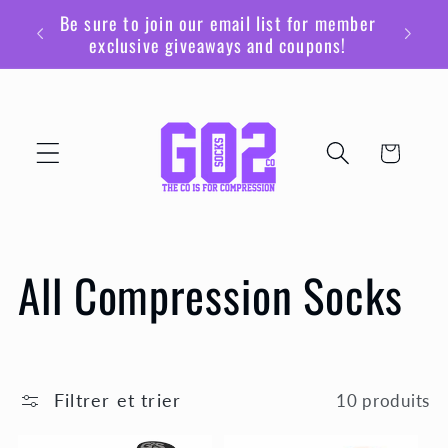
et
Be sure to join our email list for member
passer
exclusive giveaways and coupons!
au
contenu
Panier
C
All Compression Socks
o
l
Filtrer et trier
10 produits